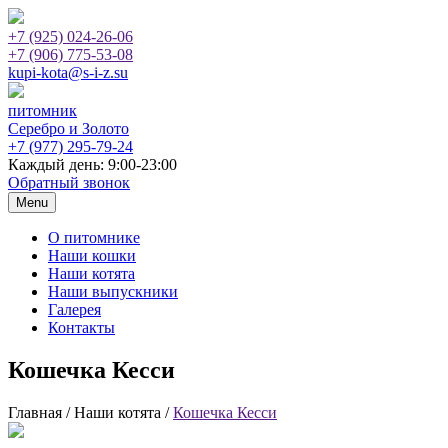
+7 (925)
024-26-06
+7 (906)
775-53-08
kupi-kota@s-i-z.su
питомник
Серебро и Золото
+7 (977)
295-79-24
Каждый день: 9:00-23:00
Обратный звонок
Menu
О питомнике
Наши кошки
Наши котята
Наши выпускники
Галерея
Контакты
Кошечка Кесси
Главная / Наши котята /
Кошечка Кесси