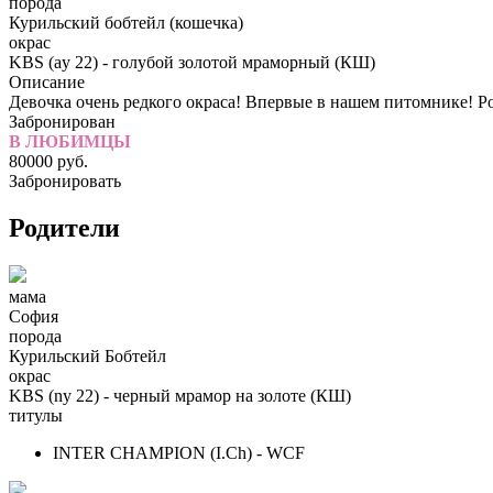
порода
Курильский бобтейл (кошечка)
окрас
KBS (ay 22) - голубой золотой мраморный (КШ)
Описание
Девочка очень редкого окраса! Впервые в нашем питомнике! Р
Забронирован
В ЛЮБИМЦЫ
80000
руб.
Забронировать
Родители
мама
София
порода
Курильский Бобтейл
окрас
KBS (ny 22) - черный мрамор на золоте (КШ)
титулы
INTER CHAMPION (I.Ch) - WCF