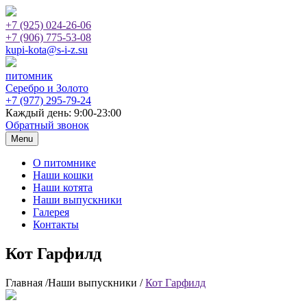
+7 (925)
024-26-06
+7 (906)
775-53-08
kupi-kota@s-i-z.su
питомник
Серебро и Золото
+7 (977)
295-79-24
Каждый день: 9:00-23:00
Обратный звонок
Menu
О питомнике
Наши кошки
Наши котята
Наши выпускники
Галерея
Контакты
Кот Гарфилд
Главная /Наши выпускники /
Кот Гарфилд